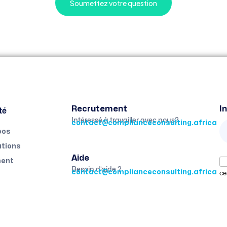
Soumettez votre question
té
Recrutement
I
Intéressé à travailler avec nous?
contact@complianceconsulting.africa
pos
tions
Aide
ent
Besoin d’aide ?
contact@complianceconsulting.africa
ce