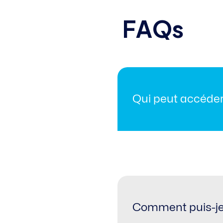
F
A
Q
s
Qui peut accéde
Compliance Academy est ou
ou progresser dans le doma
Comment puis-je 