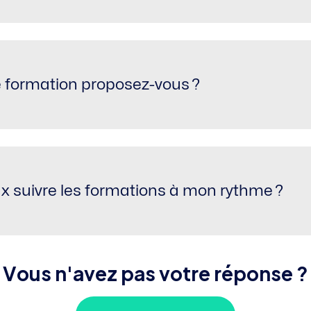
 formation proposez-vous ?
x suivre les formations à mon rythme ?
V
o
u
s
n
'
a
v
e
z
p
a
s
v
o
t
r
e
r
é
p
o
n
s
e
?