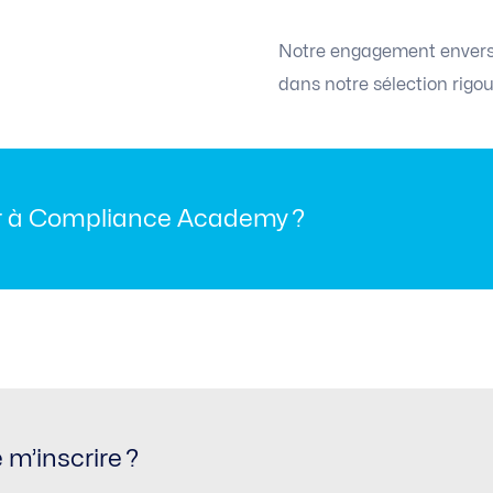
Notre engagement envers v
dans notre sélection rigou
r à Compliance Academy ?
verte aux professionnels, étudiants et entreprises souhait
ine de la conformité (secteurs : banque, assurance, fintec
m’inscrire ?