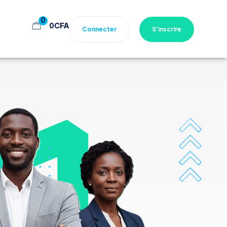
0
0
CFA
Connecter
S'inscrire