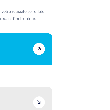
otre réussite se reflète
reuse d’instructeurs.
ant former leurs équipes
h, PME…).