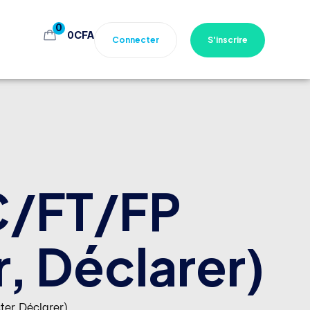
0
0
CFA
Connecter
S'inscrire
BC/FT/FP
, Déclarer)
er, Déclarer)