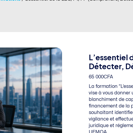
L’essentiel
Détecter, D
65 000
CFA
La formation “L’ess
vise à vous donner u
blanchiment de capi
financement de la pr
souhaitant identifie
vigilance et effec
juridique et régleme
UEMOA.