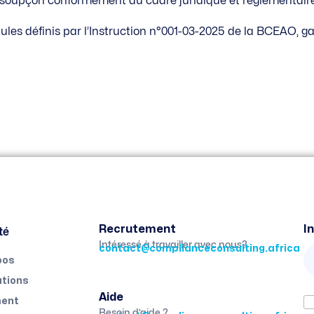
de soupçon conformément au cadre juridique et réglementair
les définis par l’Instruction n°001-03-2025 de la BCEAO, 
té
Recrutement
I
Intéressé à travailler avec nous?
contact@complianceconsulting.africa
pos
tions
Aide
ent
Besoin d’aide ?