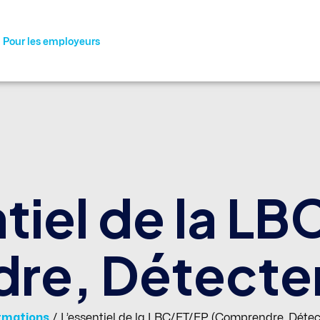
Pour les employeurs
tiel de la L
e, Détecter
rmations
/
L’essentiel de la LBC/FT/FP (Comprendre, Détect